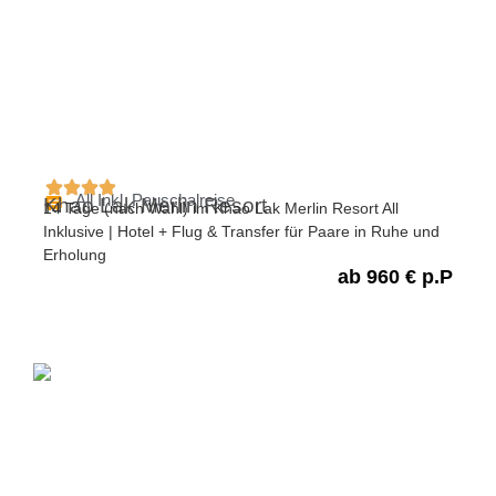
All Inkl. Pauschalreise
Khao Lak Merlin Resort
14 Tage (nach Wahl) im Khao Lak Merlin Resort All
Inklusive | Hotel + Flug & Transfer für Paare in Ruhe und
Erholung
ab 960 € p.P