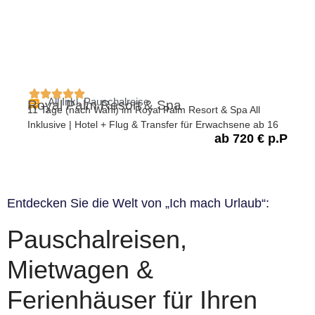
All Inkl. Pauschalreise
Royal Palm Resort & Spa
11 Tage (nach Wahl) im Royal Palm Resort & Spa All
Inklusive | Hotel + Flug & Transfer für Erwachsene ab 16
ab 720 € p.P
Entdecken Sie die Welt von „Ich mach Urlaub“:
Pauschalreisen,
Mietwagen &
Ferienhäuser für Ihren