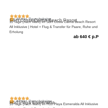
All Inkl. Pauschalreise
SBH Costa Calma Beach Resort
11 Tage (nach Wahl) im SBH Costa Calma Beach Resort
All Inklusive | Hotel + Flug & Transfer für Paare, Ruhe und
Erholung
ab 640 € p.P
All Inkl. Pauschalreise
H10 Playa Esmeralda
10 Tage (nach Wahl) im H10 Playa Esmeralda All Inklusive