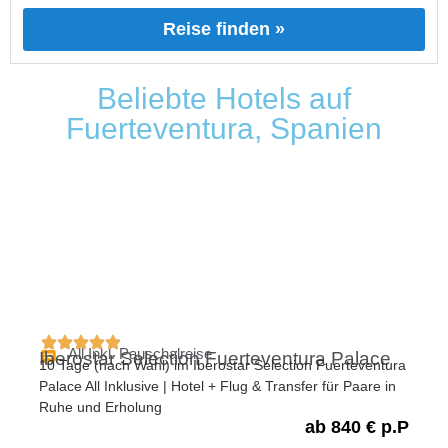
Reise finden »
Beliebte Hotels auf
Fuerteventura, Spanien
All Inkl. Pauschalreise
Iberostar Selection Fuerteventura Palace
10 Tage (nach Wahl) im Iberostar Selection Fuerteventura
Palace All Inklusive | Hotel + Flug & Transfer für Paare in
Ruhe und Erholung
ab 840 € p.P