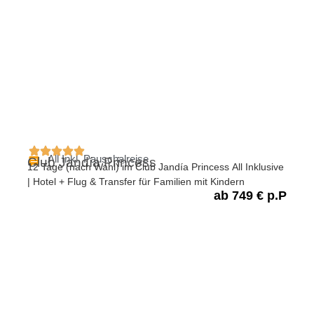
All Inkl. Pauschalreise
Club Jandía Princess
12 Tage (nach Wahl) im Club Jandía Princess All Inklusive
| Hotel + Flug & Transfer für Familien mit Kindern
ab 749 € p.P