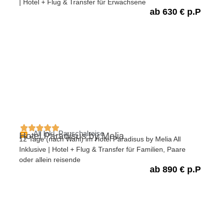
| Hotel + Flug & Transfer für Erwachsene
ab 630 € p.P
All Inkl. Pauschalreise
Hotel Paradisus by Melia
12 Tage (nach Wahl) im Hotel Paradisus by Melia All
Inklusive | Hotel + Flug & Transfer für Familien, Paare
oder allein reisende
ab 890 € p.P