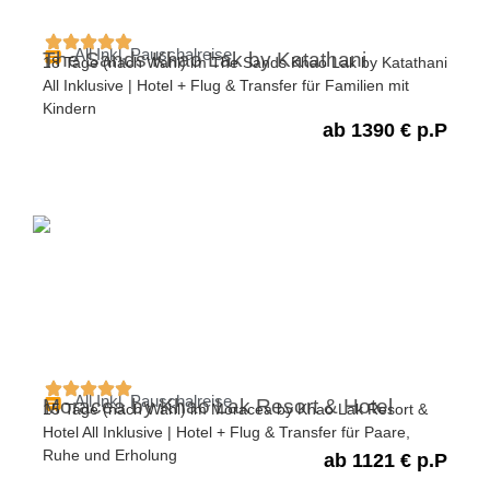
All Inkl. Pauschalreise
The Sands Khao Lak by Katathani
18 Tage (nach Wahl) im The Sands Khao Lak by Katathani
All Inklusive | Hotel + Flug & Transfer für Familien mit
Kindern
ab 1390 € p.P
All Inkl. Pauschalreise
Moracea by Khao Lak Resort & Hotel
15 Tage (nach Wahl) im Moracea by Khao Lak Resort &
Hotel All Inklusive | Hotel + Flug & Transfer für Paare,
Ruhe und Erholung
ab 1121 € p.P