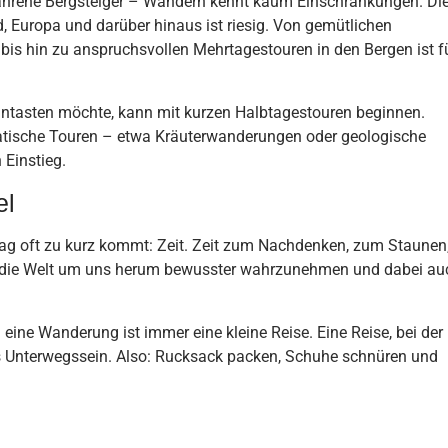
rfahrene Bergsteiger – Wandern kennt kaum Einschränkungen. Di
, Europa und darüber hinaus ist riesig. Von gemütlichen
s hin zu anspruchsvollen Mehrtagestouren in den Bergen ist f
antasten möchte, kann mit kurzen Halbtagestouren beginnen.
tische Touren – etwa Kräuterwanderungen oder geologische
 Einstieg.
el
ag oft zu kurz kommt: Zeit. Zeit zum Nachdenken, zum Staunen
, die Welt um uns herum bewusster wahrzunehmen und dabei au
– eine Wanderung ist immer eine kleine Reise. Eine Reise, bei der
 Unterwegssein. Also: Rucksack packen, Schuhe schnüren und