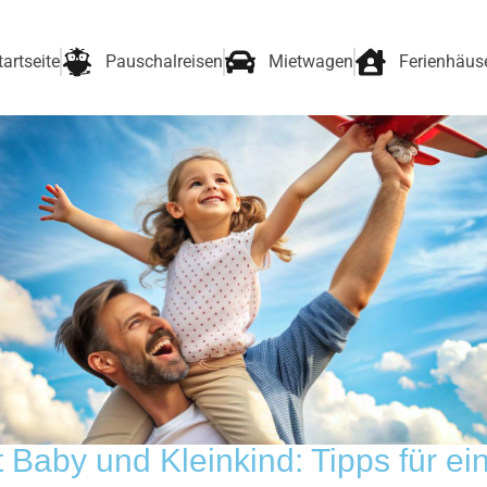
tartseite
Pauschalreisen
Mietwagen
Ferienhäus
t Baby und Kleinkind: Tipps für e