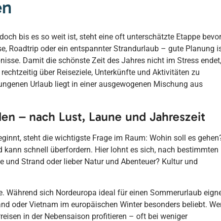
en
och bis es so weit ist, steht eine oft unterschätzte Etappe bevor
se, Roadtrip oder ein entspannter Strandurlaub – gute Planung i
isse. Damit die schönste Zeit des Jahres nicht im Stress endet
h rechtzeitig über Reiseziele, Unterkünfte und Aktivitäten zu
lungenen Urlaub liegt in einer ausgewogenen Mischung aus
nden – nach Lust, Laune und Jahreszeit
ginnt, steht die wichtigste Frage im Raum: Wohin soll es gehen
d kann schnell überfordern. Hier lohnt es sich, nach bestimmten
 und Strand oder lieber Natur und Abenteuer? Kultur und
lle. Während sich Nordeuropa ideal für einen Sommerurlaub eigne
and oder Vietnam im europäischen Winter besonders beliebt. We
reisen in der Nebensaison profitieren – oft bei weniger