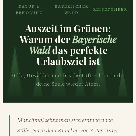
NATUR &
BAYERISCHER
·
·
REISEFÜHRER
ERHOLUNG
WALD
Auszeit im Grünen:
Warum der
Bayerische
Wald
das perfekte
Urlaubsziel ist
Stille, Urwälder und frische Luft — hier findet
deine Seele wieder Atem.
Manchmal sehnt man sich einfach nach
Stille. Nach dem Knacken von Ästen unter